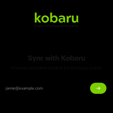
English
Português
Español
Sync with Kobaru
Premium payment content for the busy reader