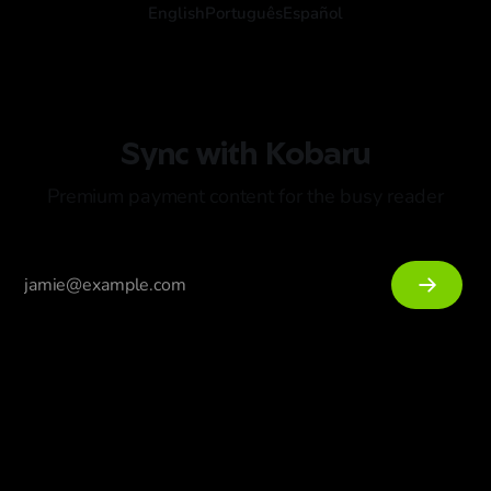
English
Português
Español
Sync with Kobaru
Premium payment content for the busy reader